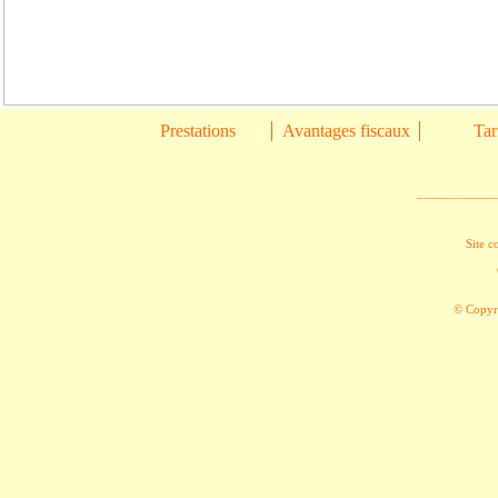
Prestations
Avantages fiscaux
Tar
____________
Site c
© Copyri