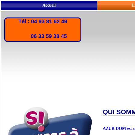
Accueil
L
Tél : 04 93 81 62 49
06 33 59 38 45
QUI SOM
AZUR DOM est une 