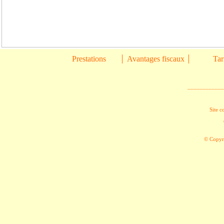
Prestations
Avantages fiscaux
Tar
____________
Site c
© Copyri