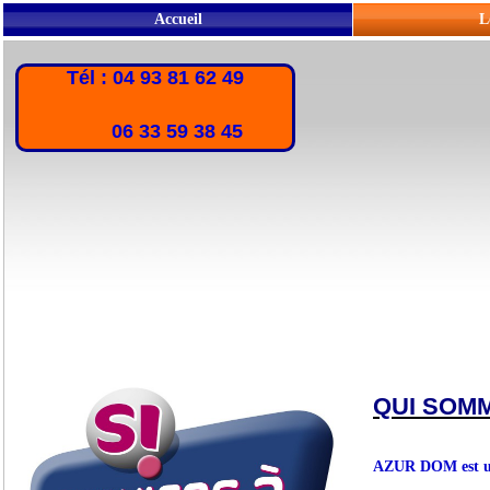
Accueil
L
Tél : 04 93 81 62 49
06 33 59 38 45
QUI SOM
AZUR DOM est une 