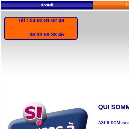
Accueil
L
Tél : 04 93 81 62 49
06 33 59 38 45
QUI SOM
AZUR DOM est une 