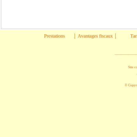
Prestations
Avantages fiscaux
Tar
____________
Site c
© Copyri