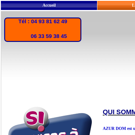
Accueil
L
Tél : 04 93 81 62 49
06 33 59 38 45
QUI SOM
AZUR DOM est une 