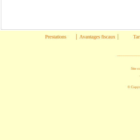
Prestations
Avantages fiscaux
Tar
____________
Site c
© Copyri