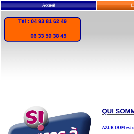
Accueil
L
Tél : 04 93 81 62 49
06 33 59 38 45
QUI SOM
AZUR DOM est une 