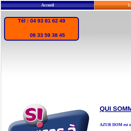
Accueil
L
Tél : 04 93 81 62 49
06 33 59 38 45
QUI SOM
AZUR DOM est une 