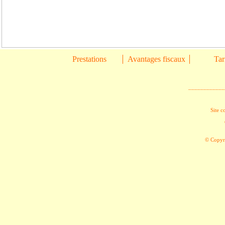
Prestations
Avantages fiscaux
Tar
____________
Site c
© Copyri