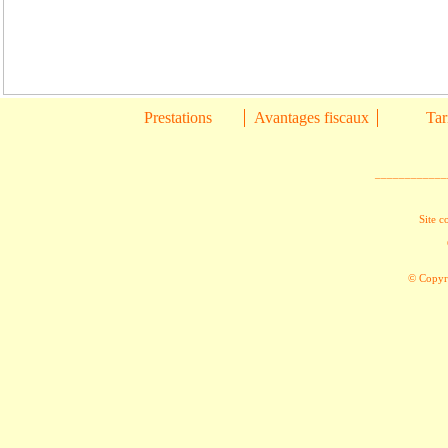
Prestations
Avantages fiscaux
Tar
____________
Site c
© Copyri