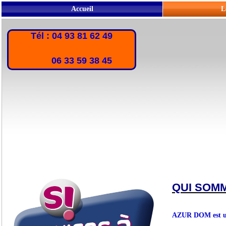
Accueil
L
Tél : 04 93 81 62 49
06 33 59 38 45
QUI SOM
AZUR DOM est une 