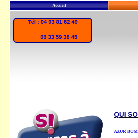
Accueil
Tél : 04 93 81 62 49
06 33 59 38 45
QUI S
AZUR DOM est