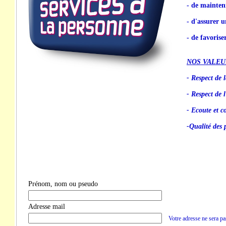
- de mainten
- d'assurer u
- de favorise
NOS VALEU
- Respect de l
- Respect de 
- Ecoute et co
-Qualité des 
Prénom, nom ou pseudo
Adresse mail
Votre adresse ne sera pa