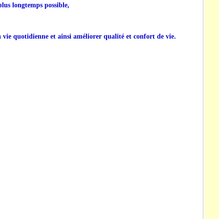
plus longtemps possible,
a vie quotidienne et ainsi améliorer qualité et confort de vie.