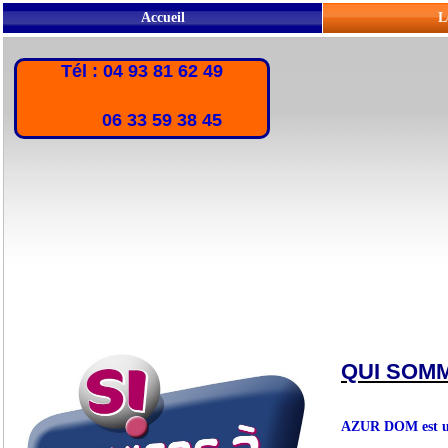
Accueil
L
Tél : 04 93 81 62 49
06 33 59 38 45
QUI SOM
AZUR DOM est une 