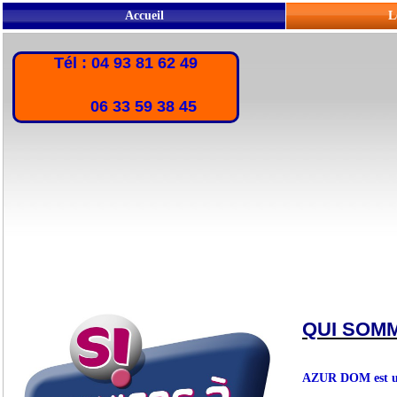
Accueil
L
Tél : 04 93 81 62 49
06 33 59 38 45
QUI SOM
AZUR DOM est une 