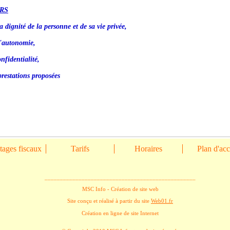
RS
a dignité de la personne et de sa vie privée,
l'autonomie,
nfidentialité,
prestations proposées
ages fiscaux
Tarifs
Horaires
Plan d'ac
_________________________________________________
MSC Info - Création de site web
Site conçu et réalisé à partir du site
Web01.fr
Création en ligne de site Internet