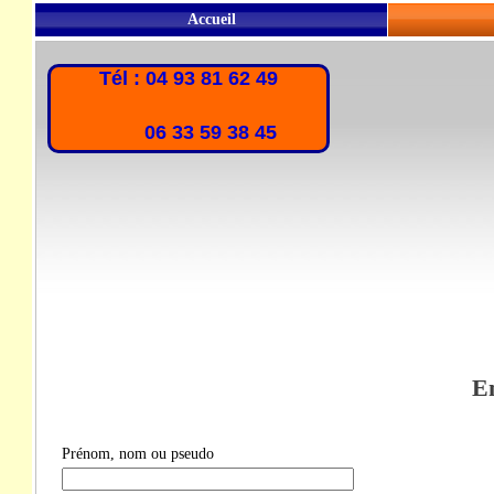
Accueil
Tél : 04 93 81 62 49
06 33 59 38 45
En
Prénom, nom ou pseudo