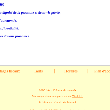
RS
a dignité de la personne et de sa vie privée,
l'autonomie,
nfidentialité,
prestations proposées
ages fiscaux
Tarifs
Horaires
Plan d'ac
_________________________________________________
MSC Info - Création de site web
Site conçu et réalisé à partir du site
Web01.fr
Création en ligne de site Internet