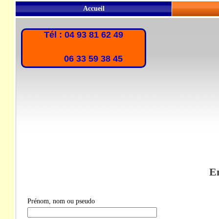
Accueil
Tél : 04 93 81 62 49
06 33 59 38 45
En
Prénom, nom ou pseudo