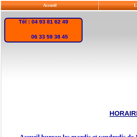
Accueil
L
Tél : 04 93 81 62 49
06 33 59 38 45
HORAIR
Accueil bureau les mardis et vendredis de