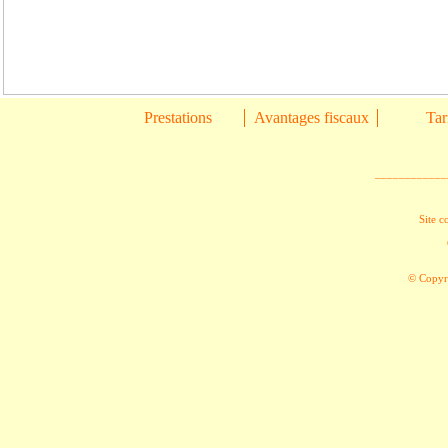
Prestations
Avantages fiscaux
Tar
____________
Site c
© Copyri