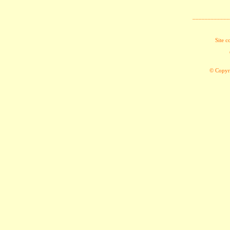
____________
Site c
© Copyri