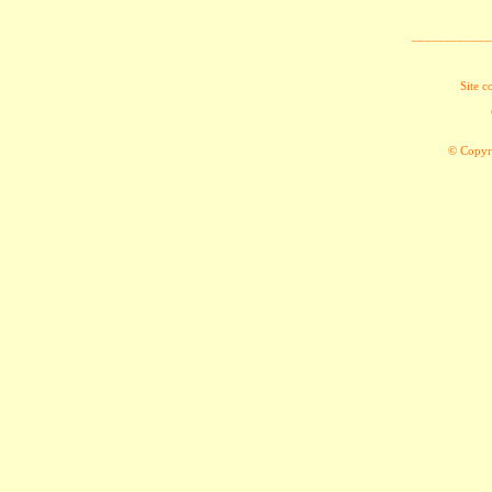
____________
Site c
© Copyri