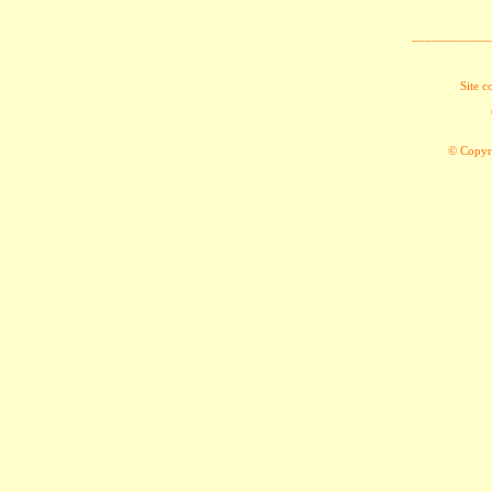
____________
Site c
© Copyri