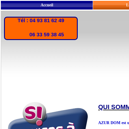
Accueil
L
Tél : 04 93 81 62 49
06 33 59 38 45
QUI SOM
AZUR DOM est une 