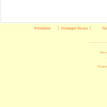
Prestations
Avantages fiscaux
Tar
____________
Site c
© Copyri