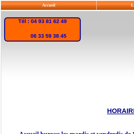
Accueil
L
Tél : 04 93 81 62 49
06 33 59 38 45
HORAIR
Accueil bureau les mardis et vendredis de